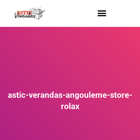
VÉRANDAS & VERRIÈRES
MENUISERIES SUR-MESURE
astic-verandas-angouleme-store-
rolax