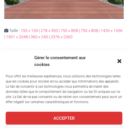
Taille :
150 × 150
|
278 × 300
|
750 × 808
|
750 × 808
|
1426 × 1536
|
1901 × 2048
|
360 × 240
|
2376 × 2560
Gérer le consentement aux
cookies
Pour offrir les meilleures expériences, nous utilisons des technologies telles
que les cookies pour stocker et/ou accéder aux informations des appareils.
Le fait de consentir à ces technologies nous permettra de traiter des
données telles que le comportement de navigation ou les ID uniques sur ce
site. Le fait de ne pas consentir ou de retirer son consentement peut avoir un
effet négatif sur certaines caractéristiques et fonctions.
+ 05 45 69 91 29
ACCEPTER
Conditions générales
Politique de cookies (UE)
Mentions légales
ASTIC VERANDAS –
11, route de la Contrie,